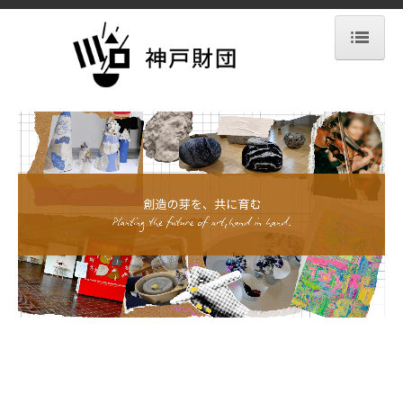
トップページ
助成事業
顕彰事業
過去のプロジェクト
book and work
CERAMIC LIFE DESIGN AWARD
リンク