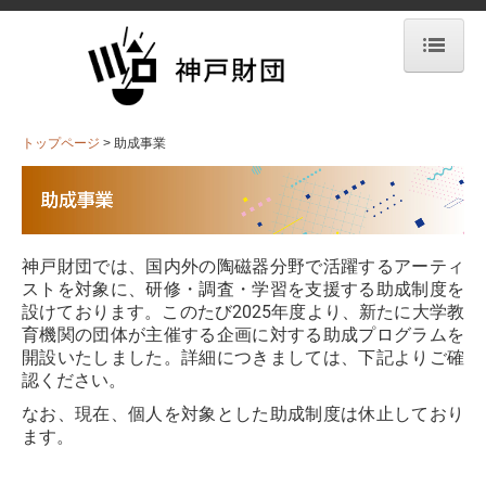
トップページ
助成事業
トップページ
助成事業
顕彰事業
過去のプロジェクト
神戸財団では、国内外の陶磁器分野で活躍するアーティ
book and work
ストを対象に、研修・調査・学習を支援する助成制度を
設けております。このたび2025年度より、新たに大学教
CERAMIC LIFE DESIGN AWARD
育機関の団体が主催する企画に対する助成プログラムを
開設いたしました。詳細につきましては、下記よりご確
リンク
認ください。
なお、現在、個人を対象とした助成制度は休止しており
ます。